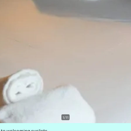
1
/
11
 to welcoming cyclists.