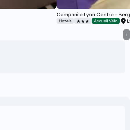
Campanile Lyon Centre - Ber
L
Hotels
Accueil Vélo