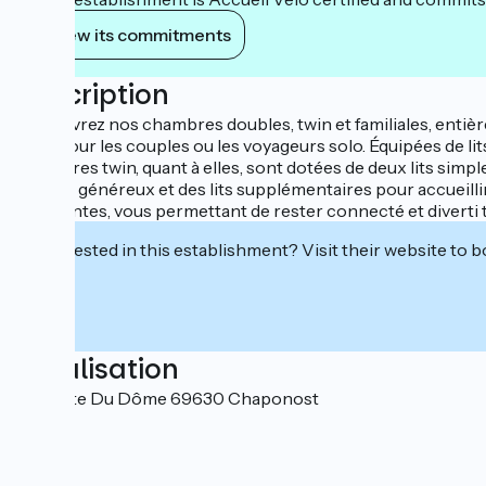
View its commitments
Description
Découvrez nos chambres doubles, twin et familiales, entiè
idéal pour les couples ou les voyageurs solo. Équipées de lit
chambres twin, quant à elles, sont dotées de deux lits simpl
espace généreux et des lits supplémentaires pour accueill
innovantes, vous permettant de rester connecté et diverti t
Interested in this establishment? Visit their website to b
Localisation
16 Route Du Dôme 69630 Chaponost